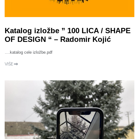
Katalog izložbe ” 100 LICA / SHAPE
OF DESIGN “ – Radomir Kojić
….katalog cele izložbe.pdf
VIŠE