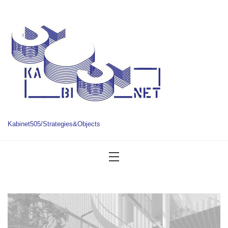
Skip
to
content
Kabinet505/Strategies&Objects