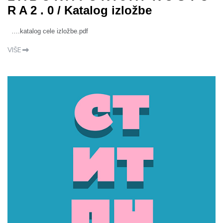
R A 2 . 0 / Katalog izložbe
….katalog cele izložbe.pdf
VIŠE