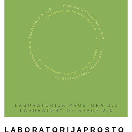
L A B O R A T O R I J A P R O S T O