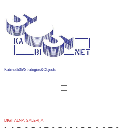
Skip
to
content
Kabinet505/Strategies&Objects
DIGITALNA GALERIJA