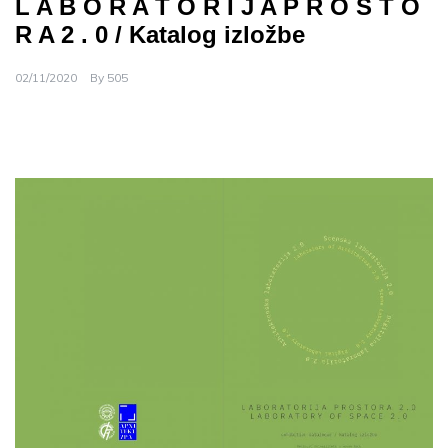
L A B O R A T O R I J A P R O S T O
R A 2 . 0 / Katalog izložbe
02/11/2020
By
505