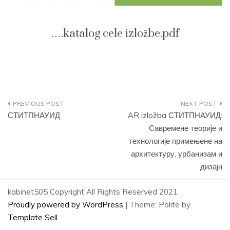
….katalog cele izložbe.pdf
Post
СТИТПНАУИД
AR izložba СТИТПНАУИД:
Савремене теорије и
navigation
технологије примењене на
архитектуру, урбанизам и
дизајн
kabinet505 Copyright All Rights Reserved 2021
Proudly powered by WordPress
|
Theme: Polite by
Template Sell
.